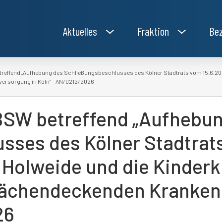
Aktuelles
Fraktion
Bez
reffend „Aufhebung des Schließungsbeschlusses des Kölner Stadtrats vom 15.6.202
ersorgung in Köln“ – AN/0212/2026
BSW betreffend „Aufhebu
sses des Kölner Stadtrats
Holweide und die Kinderk
 flächendeckenden Kranke
26