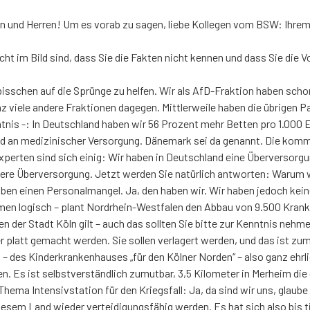
und Herren! Um es vorab zu sagen, liebe Kollegen vom BSW: Ihrem An
cht im Bild sind, dass Sie die Fakten nicht kennen und dass Sie die V
ein bisschen auf die Sprünge zu helfen. Wir als AfD-Fraktion haben s
viele andere Fraktionen dagegen. Mittlerweile haben die übrigen Par
nntnis -: In Deutschland haben wir 56 Prozent mehr Betten pro 1.000 
tand an medizinischer Versorgung. Dänemark sei da genannt. Die kom
perten sind sich einig: Wir haben in Deutschland eine Überversorgu
dere Überversorgung. Jetzt werden Sie natürlich antworten: Warum 
 haben einen Personalmangel. Ja, den haben wir. Wir haben jedoch k
ommen logisch – plant Nordrhein-Westfalen den Abbau von 9.500 Kranke
ken der Stadt Köln gilt – auch das sollten Sie bitte zur Kenntnis ne
er platt gemacht werden. Sie sollen verlagert werden, und das ist zum
– des Kinderkrankenhauses „für den Kölner Norden“ – also ganz ehrli
n. Es ist selbstverständlich zumutbar, 3,5 Kilometer in Merheim die
ma Intensivstation für den Kriegsfall: Ja, da sind wir uns, glaube i
iesem Land wieder verteidigungsfähig werden. Es hat sich also bis 