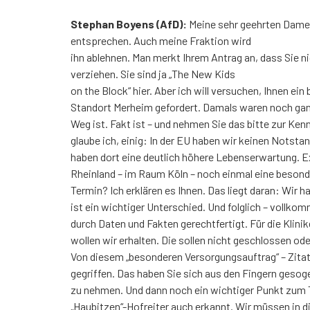
Stephan Boyens (AfD):
Meine sehr geehrten Damen 
entsprechen. Auch meine Fraktion wird
ihn ablehnen. Man merkt Ihrem Antrag an, dass Sie ni
verziehen. Sie sind ja „The New Kids
on the Block“ hier. Aber ich will versuchen, Ihnen 
Standort Merheim gefordert. Damals waren noch ganz 
Weg ist. Fakt ist – und nehmen Sie das bitte zur Ke
glaube ich, einig: In der EU haben wir keinen Nots
haben dort eine deutlich höhere Lebenserwartung. Ex
Rheinland – im Raum Köln – noch einmal eine beson
Termin? Ich erklären es Ihnen. Das liegt daran: Wir
ist ein wichtiger Unterschied. Und folglich – vollk
durch Daten und Fakten gerechtfertigt. Für die Klini
wollen wir erhalten. Die sollen nicht geschlossen od
Von diesem „besonderen Versorgungsauftrag“ – Zitat 
gegriffen. Das haben Sie sich aus den Fingern gesoge
zu nehmen. Und dann noch ein wichtiger Punkt zum The
„Haubitzen“-Hofreiter auch erkannt. Wir müssen in d