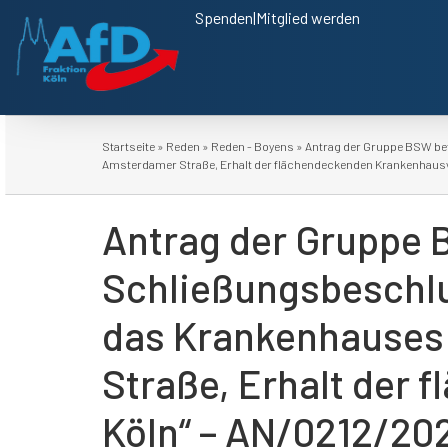
Spenden
|
Mitglied werden
Startseite
»
Reden
»
Reden - Boyens
»
Antrag der Gruppe BSW bet
Amsterdamer Straße, Erhalt der flächendeckenden Krankenhausv
Antrag der Gruppe 
Schließungsbeschlu
das Krankenhauses 
Straße, Erhalt der
Köln“ – AN/0212/20