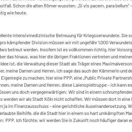
tfall. Schon die alten Römer wussten: „Si vis pacem, para bellum“ – 
tig wie heute.
lente intensivmedizinische Betreuung für Kriegsverwundete. Sie sol
pro kämpfender Division müssen wir mit ungefähr 1.000 Verwundet
o betreut werden. Insofern ist es vollkommen richtig, hier Vorsorg
 über das hinaus, was hier die übrigen Fraktionen vertreten und mein
 Idee ist, die Verwaltung dieser Stadt als Träger eines Maximalverso
hier, meine Damen und Herren, ich sage das auch der Kämmerin und
n Eigenregie zu machen, hier eine PPP, eine „Public Private Partners
nen, meine Damen und Herren, diese Laienspieltruppe – ich kann es n
 müssen uns doch vergegenwärtigen: Wir sind in einem schrumpfend
 werden wir als Stadt Köln nicht schaffen. Wir müssen dort in eine 
kam ja im Finanzausschuss – eine gerichtliche Auseinandersetzung.
rlaubte Beihilfe, die die Stadt hier in einem so hart umkämpften Mark
en: PPP. Ich fürchte, wir werden Sie in Zukunft noch häufiger dara