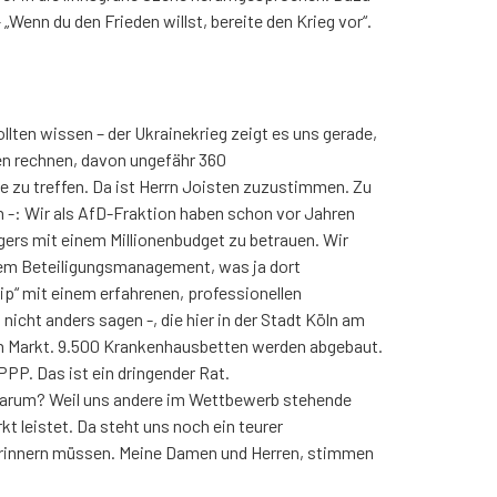
„Wenn du den Frieden willst, bereite den Krieg vor“.
lten wissen – der Ukrainekrieg zeigt es uns gerade,
en rechnen, davon ungefähr 360
e zu treffen. Da ist Herrn Joisten zuzustimmen. Zu
en -: Wir als AfD-Fraktion haben schon vor Jahren
rgers mit einem Millionenbudget zu betrauen. Wir
 dem Beteiligungsmanagement, was ja dort
hip“ mit einem erfahrenen, professionellen
icht anders sagen -, die hier in der Stadt Köln am
en Markt. 9.500 Krankenhausbetten werden abgebaut.
PPP. Das ist ein dringender Rat.
 Warum? Weil uns andere im Wettbewerb stehende
t leistet. Da steht uns noch ein teurer
n erinnern müssen. Meine Damen und Herren, stimmen