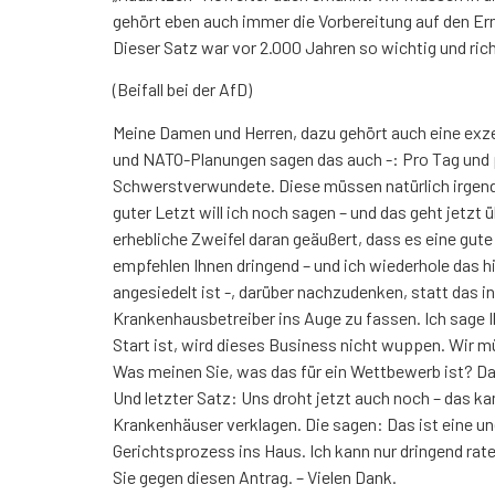
gehört eben auch immer die Vorbereitung auf den Erns
Dieser Satz war vor 2.000 Jahren so wichtig und rich
(Beifall bei der AfD)
Meine Damen und Herren, dazu gehört auch eine exzel
und NATO-Planungen sagen das auch -: Pro Tag und 
Schwerstverwundete. Diese müssen natürlich irgendw
guter Letzt will ich noch sagen – und das geht jetzt
erhebliche Zweifel daran geäußert, dass es eine gute
empfehlen Ihnen dringend – und ich wiederhole das 
angesiedelt ist -, darüber nachzudenken, statt das i
Krankenhausbetreiber ins Auge zu fassen. Ich sage Ih
Start ist, wird dieses Business nicht wuppen. Wir
Was meinen Sie, was das für ein Wettbewerb ist? Das
Und letzter Satz: Uns droht jetzt auch noch – das 
Krankenhäuser verklagen. Die sagen: Das ist eine une
Gerichtsprozess ins Haus. Ich kann nur dringend rat
Sie gegen diesen Antrag. – Vielen Dank.