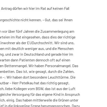
trag dürfen wir hier im Rat auf keinen Fall
orgeschichte nicht kennen. – Gut, das sei Ihnen
chon vor über fünf Jahren die Zusammenlegung am
teien im Rat eingesehen, dass dies der richtige
Einwohner als der EUDurchschnitt. Wir sind uns,
men mit deutlich weniger aus, und die Menschen
ng, und zwar in Deutschland und gerade hier im
warten dann Patienten dennoch oft auf einen
einen Bettenmangel. Wir haben Personalmangel. Das
nbetten. Das ist, wie gesagt, durch die Zahlen,
hmen -: Wir haben dort besondere Leuchttürme. Die
utbar – Herr Petelkau hat das richtig gesagt.
ch, liebe Kollegen vom BSW, das ist aus der Luft
 gleiche Versorgung für das eigene Kind in Anspruch
ch, einig. Das haben mittlerweile die Grünen unter
tief in die linksgrüne Szene herumgesprochen. Dazu