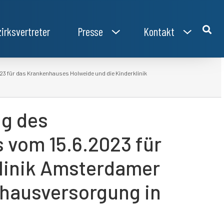
irksvertreter
Presse
Kontakt
3 für das Krankenhauses Holweide und die Kinderklinik
ng des
 vom 15.6.2023 für
linik Amsterdamer
nhausversorgung in