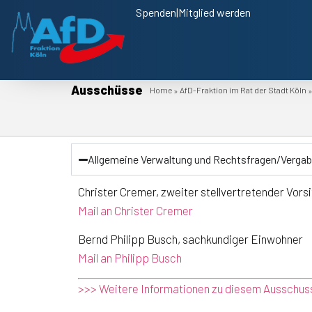
Spenden
|
Mitglied werden
Ausschüsse
Home
AfD-Fraktion im Rat der Stadt Köln
»
Allgemeine Verwaltung und Rechtsfragen/Vergabe
Christer Cremer, zweiter stellvertretender Vorsi
Mail an
Christer Cremer
Bernd Philipp Busch, sachkundiger Einwohner
Mail an Philipp Busch
>>> Weitere Informationen zu diesem Ausschuss