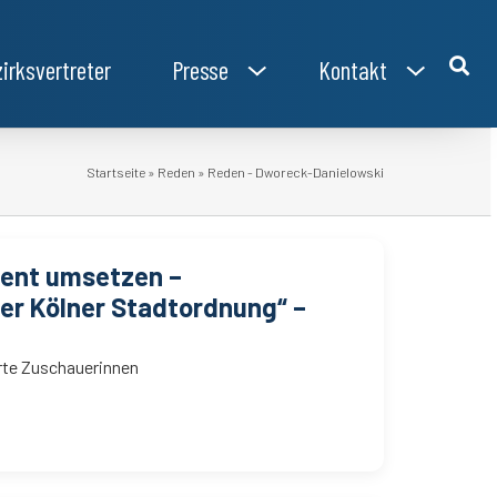
irksvertreter
Presse
Kontakt
Startseite
»
Reden
»
Reden - Dworeck-Danielowski
uent umsetzen –
er Kölner Stadtordnung“ –
hrte Zuschauerinnen