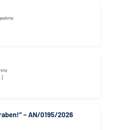
geehrte
hrte
…]
graben!“ – AN/0195/2026