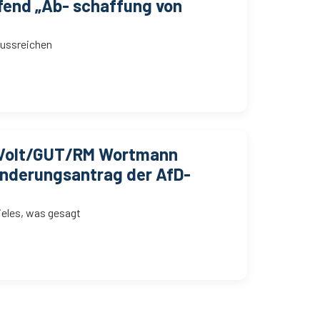
fend „Ab- schaffung von
lussreichen
/Volt/GUT/RM Wortmann
Änderungsantrag der AfD-
ieles, was gesagt