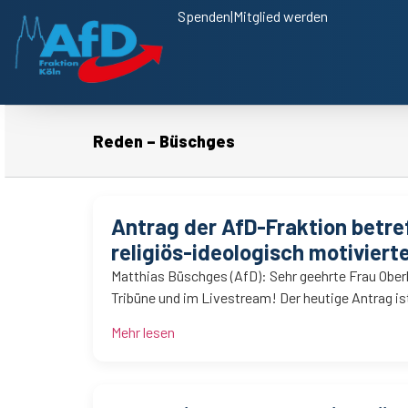
Spenden
|
Mitglied werden
Reden – Büschges
Antrag der AfD-Fraktion betre
religiös-ideologisch motivier
Matthias Büschges (AfD): Sehr geehrte Frau Oberb
Tribüne und im Livestream! Der heutige Antrag is
Mehr lesen