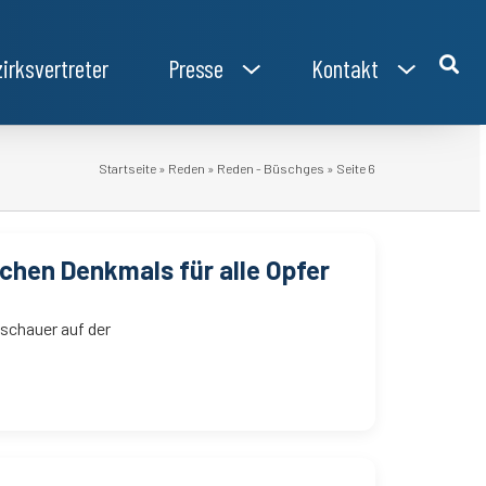
irksvertreter
Presse
Kontakt
Startseite
»
Reden
»
Reden - Büschges
»
Seite 6
chen Denkmals für alle Opfer
uschauer auf der