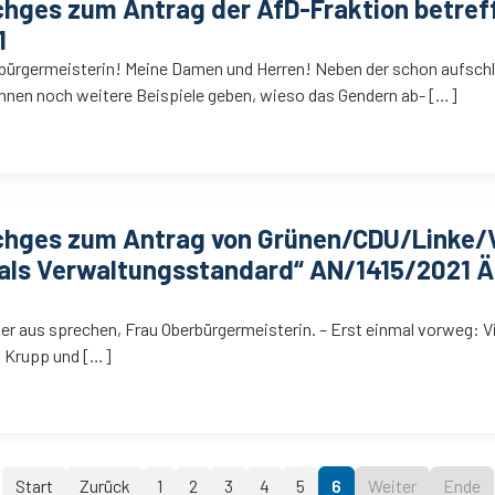
chges zum Antrag der AfD-Fraktion betref
1
rbürgermeisterin! Meine Damen und Herren! Neben der schon aufsch
Ihnen noch weitere Beispiele geben, wieso das Gendern ab- […]
schges zum Antrag von Grünen/CDU/Linke
 als Verwaltungsstandard“ AN/1415/2021 
ier aus sprechen, Frau Oberbürgermeisterin. – Erst einmal vorweg: V
r. Krupp und […]
Start
Zurück
1
2
3
4
5
6
Weiter
Ende