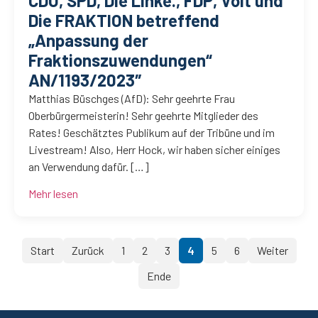
CDU, SPD, Die Linke., FDP, Volt und
Die FRAKTION betreffend
„Anpassung der
Fraktionszuwendungen“
AN/1193/2023″
Matthias Büschges (AfD): Sehr geehrte Frau
Oberbürgermeisterin! Sehr geehrte Mitglieder des
Rates! Geschätztes Publikum auf der Tribüne und im
Livestream! Also, Herr Hock, wir haben sicher einiges
an Verwendung dafür. […]
Mehr lesen
Start
Zurück
1
2
3
4
5
6
Weiter
Ende