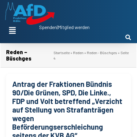
Spenden
|
Mitglied werden
Reden –
Startseite
»
Reden
»
Reden - Büschges
»
Seite
Büschges
4
Antrag der Fraktionen Bündnis
90/Die Grünen, SPD, Die Linke.,
FDP und Volt betreffend „Verzicht
auf Stellung von Strafanträgen
wegen
Beförderungserschleichung
seitens der KVB AG“