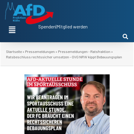
Spenden
|
Mitglied werden
Startseite
»
Pressemeldungen
»
Pressemeldungen - Ratsfraktion
»
Ratsbeschluss rechtssicher umsetzen – OVG NRW kippt Bebauungsplan