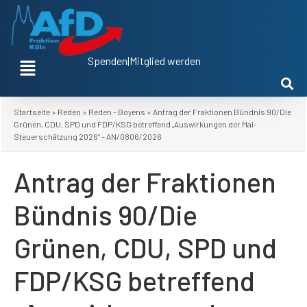
Spenden
|
Mitglied werden
Startseite
»
Reden
»
Reden - Boyens
»
Antrag der Fraktionen Bündnis 90/Die
Grünen, CDU, SPD und FDP/KSG betreffend „Auswirkungen der Mai-
Steuerschätzung 2026“ – AN/0806/2026
Antrag der Fraktionen
Bündnis 90/Die
Grünen, CDU, SPD und
FDP/KSG betreffend