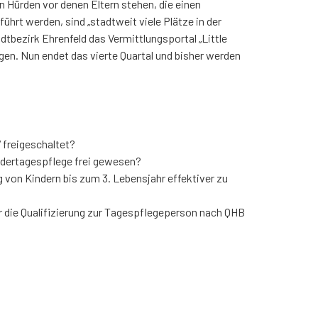
en Hürden vor denen Eltern stehen, die einen
ührt werden, sind „stadtweit viele Plätze in der
tbezirk Ehrenfeld das Vermittlungsportal „Little
gen. Nun endet das vierte Quartal und bisher werden
 freigeschaltet?
indertagespflege frei gewesen?
 von Kindern bis zum 3. Lebensjahr effektiver zu
r die Qualifizierung zur Tagespflegeperson nach QHB