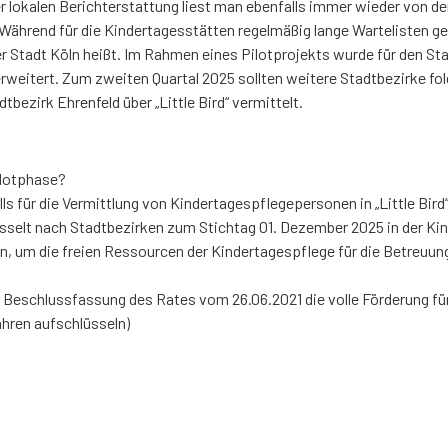
der lokalen Berichterstattung liest man ebenfalls immer wieder von d
 Während für die Kindertagesstätten regelmäßig lange Wartelisten gef
r Stadt Köln heißt. Im Rahmen eines Pilotprojekts wurde für den Stad
weitert. Zum zweiten Quartal 2025 sollten weitere Stadtbezirke fol
bezirk Ehrenfeld über „Little Bird“ vermittelt.
ilotphase?
s für die Vermittlung von Kindertagespflegepersonen in „Little Bird“
üsselt nach Stadtbezirken zum Stichtag 01. Dezember 2025 in der K
n, um die freien Ressourcen der Kindertagespflege für die Betreuung
 Beschlussfassung des Rates vom 26.06.2021 die volle Förderung fü
hren aufschlüsseln)