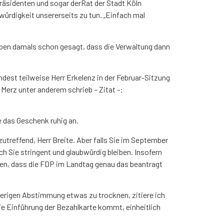
äsidenten und sogar derRat der Stadt Köln
würdigkeit unsererseits zu tun. „Einfach mal
 haben damals schon gesagt, dass die Verwaltung dann
ndest teilweise Herr Erkelenz in der Februar-Sitzung
Merz unter anderem schrieb – Zitat -:
e das Geschenk ruhig an.
zutreffend, Herr Breite. Aber falls Sie im September
uch Sie stringent und glaubwürdig bleiben. Insofern
nen, dass die FDP im Landtag genau das beantragt
herigen Abstimmung etwas zu trocknen, zitiere ich
Die Einführung der Bezahlkarte kommt, einheitlich