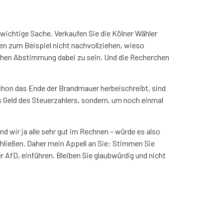
wichtige Sache. Verkaufen Sie die Kölner Wähler
nen zum Beispiel nicht nachvollziehen, wieso
lichen Abstimmung dabei zu sein. Und die Recherchen
schon das Ende der Brandmauer herbeischreibt, sind
as Geld des Steuerzahlers, sondern, um noch einmal
 wir ja alle sehr gut im Rechnen – würde es also
hließen. Daher mein Appell an Sie: Stimmen Sie
 AfD, einführen. Bleiben Sie glaubwürdig und nicht