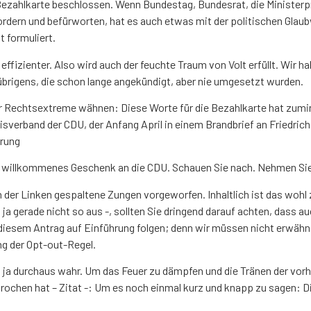
ezahlkarte beschlossen. Wenn Bundestag, Bundesrat, die Ministerpr
ordern und befürworten, hat es auch etwas mit der politischen Glaub
 formuliert.
 effizienter. Also wird auch der feuchte Traum von Volt erfüllt. Wir
 übrigens, die schon lange angekündigt, aber nie umgesetzt wurden.
l nur Rechtsextreme wähnen: Diese Worte für die Bezahlkarte hat zumi
verband der CDU, der Anfang April in einem Brandbrief an Friedrich 
erung
g ein willkommenes Geschenk an die CDU. Schauen Sie nach. Nehmen Si
en der Linken gespaltene Zungen vorgeworfen. Inhaltlich ist das wohl 
t ja gerade nicht so aus -, sollten Sie dringend darauf achten, dass a
 diesem Antrag auf Einführung folgen; denn wir müssen nicht erwäh
ng der Opt-out-Regel.
h ja durchaus wahr. Um das Feuer zu dämpfen und die Tränen der vor
sprochen hat – Zitat -: Um es noch einmal kurz und knapp zu sagen: 