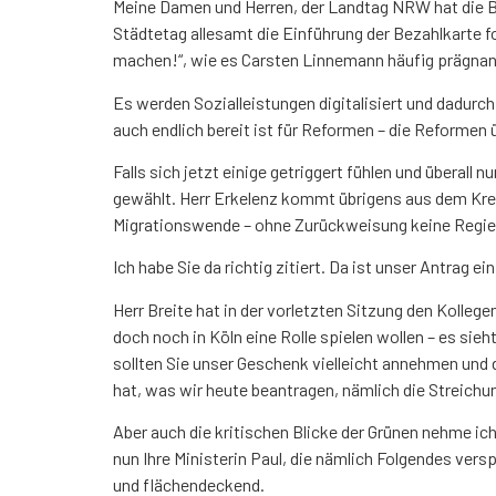
Meine Damen und Herren, der Landtag NRW hat die B
Städtetag allesamt die Einführung der Bezahlkarte f
machen!“, wie es Carsten Linnemann häufig prägnant
Es werden Sozialleistungen digitalisiert und dadurch
auch endlich bereit ist für Reformen – die Reformen
Falls sich jetzt einige getriggert fühlen und überal
gewählt. Herr Erkelenz kommt übrigens aus dem Kreis
Migrationswende – ohne Zurückweisung keine Regi
Ich habe Sie da richtig zitiert. Da ist unser Antra
Herr Breite hat in der vorletzten Sitzung den Kolleg
doch noch in Köln eine Rolle spielen wollen – es sieh
sollten Sie unser Geschenk vielleicht annehmen und
hat, was wir heute beantragen, nämlich die Streichu
Aber auch die kritischen Blicke der Grünen nehme ic
nun Ihre Ministerin Paul, die nämlich Folgendes ver
und flächendeckend.