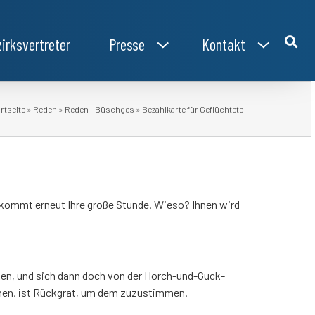
irksvertreter
Presse
Kontakt
rtseite
»
Reden
»
Reden - Büschges
»
Bezahlkarte für Geflüchtete
 kommt erneut Ihre große Stunde. Wieso? Ihnen wird
ken, und sich dann doch von der Horch-und-Guck-
auchen, ist Rückgrat, um dem zuzustimmen.