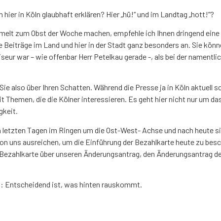
ier in Köln glaubhaft erklären? Hier „hü!“ und im Landtag „hott!“?
melt zum Obst der Woche machen, empfehle ich Ihnen dringend eine 
e Beiträge im Land und hier in der Stadt ganz besonders an. Sie kön
seur war – wie offenbar Herr Petelkau gerade -, als bei der nament
Sie also über Ihren Schatten. Während die Presse ja in Köln aktuell 
t Themen, die die Kölner interessieren. Es geht hier nicht nur um d
gkeit.
 letzten Tagen im Ringen um die Ost-West- Achse und nach heute sind
on uns ausreichen, um die Einführung der Bezahlkarte heute zu besc
 Bezahlkarte über unseren Änderungsantrag, den Änderungsantrag der
n: Entscheidend ist, was hinten rauskommt.